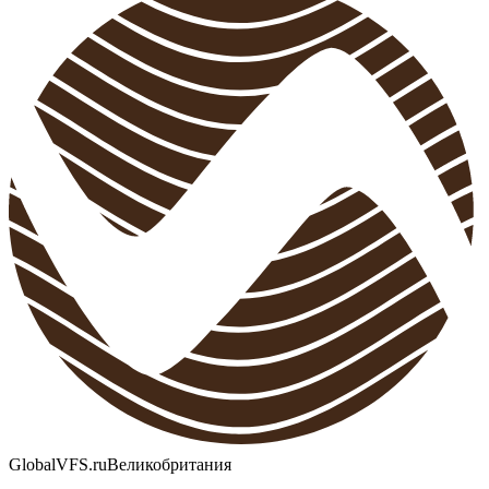
GlobalVFS.ru
Великобритания