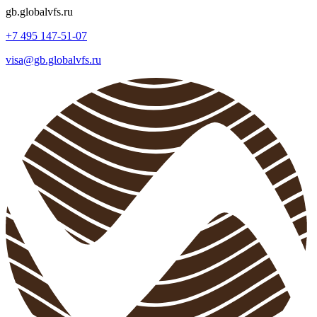
gb
.
globalvfs.ru
+7 495 147-51-07
visa@gb.globalvfs.ru